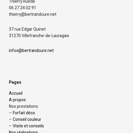
Thierry Rueda
06 27 24 02 91
thierry@bertrandcure.net
37 rue Edgar Quinet
31270 Villefranche-de-Lauragais
infos@bertrandcure.net
Pages
Accueil
A propos
Nos prestations
–
Forfait déco
–
Conseil couleur
–
Visite et conseils
Nos réalisations